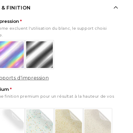
onda
Rouge Honda
Rouge Honda
 & FINITION
Rouge GasGas
Rouge GasGas
Rouge GasGas
pression
me excluent l'utilisation du blanc, le support choisi
Rose
Rose
e.
yen
Rose moyen
Rose moyen
Violet
Violet
ncé
Violet Foncé
Violet Foncé
ports d'impression
mium
TM
Orange KTM
Orange KTM
e finition premium pour un résultat à la hauteur de vos
oncé
Orange foncé
Orange foncé
sq
Jaune Husq
Jaune Husq
uki
Jaune Suzuki
Jaune Suzuki