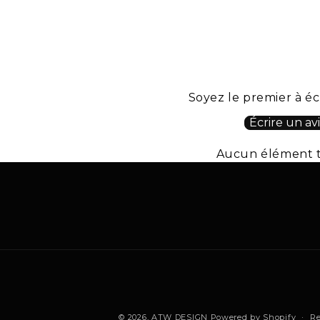
Soyez le premier à éc
Écrire un avi
Aucun élément 
© 2026,
ATW DESIGN
Powered by Shopify
Re