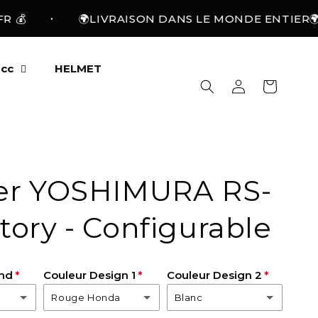
•

🌍LIVRAISON DANS LE MONDE ENTIER🌍
cc
HELMET
Log
Cart
in
ker YOSHIMURA RS-
tory - Configurable
ond
Couleur Design 1
Couleur Design 2
Rouge Honda
Blanc