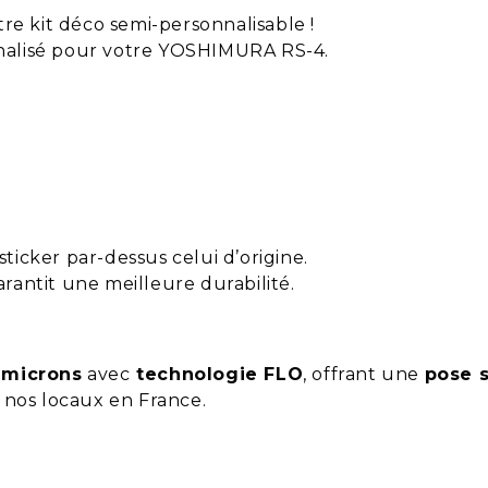
tre kit déco semi-personnalisable !
Motorex
nnalisé pour votre YOSHIMURA RS-4.
Turquoise
Beige
Desert
Marron
 sticker par-dessus celui d’origine.
garantit une meilleure durabilité.
Gris clair
Gris Moy
 microns
avec
technologie FLO
, offrant une
pose s
s nos locaux en France.
Gris Fonc
Gris graph