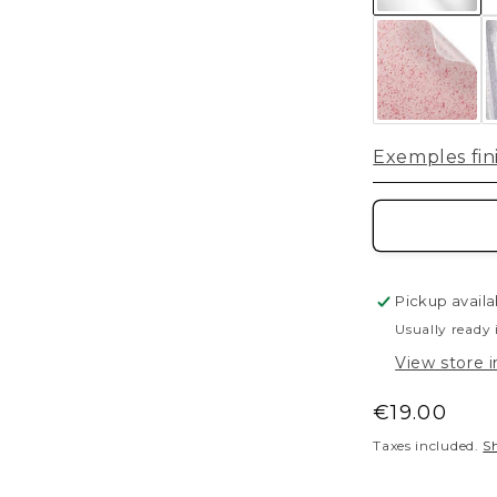
Jaune Go
Bleu Pale
Exemples fin
Cyan
Bleu TM
Bleu Yam
Pickup availa
Bleu Hus
Usually ready 
View store 
Vert Kawa
Regular
€19.00
Vert
price
Taxes included.
S
Camo Sa