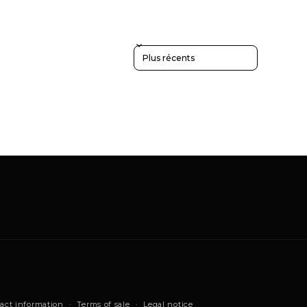
Noir
Noir
Blanc
Blanc
Sort reviews by
act information
Terms of sale
Legal notice