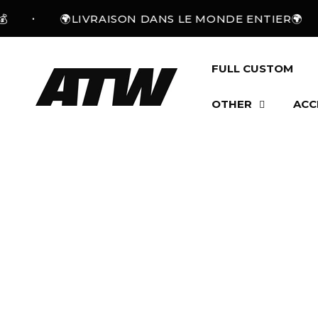
Skip to
•
•
🌍LIVRAISON DANS LE MONDE ENTIER🌍
content
FULL CUSTOM
OTHER
ACC
Skip to
product
information