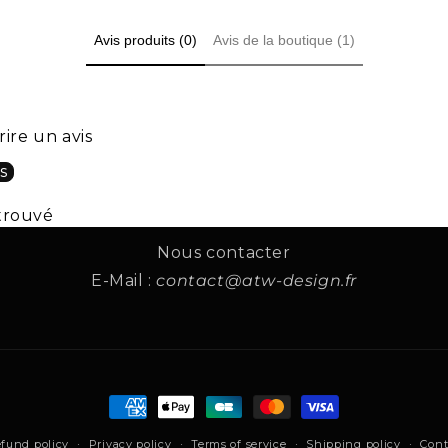
Noir
Avis produits (0)
Avis de la boutique (1)
Blanc
rire un avis
s
trouvé
Nous contacter
E-Mail :
contact@atw-design.fr
Payment
methods
fund policy
Privacy policy
Terms of service
Shipping policy
Cont