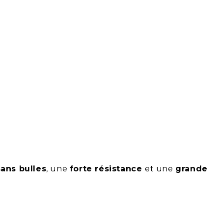
Motorex
Motorex
Turquoise
Turquoise
Beige
Beige
Desert
Desert
Marron
Marron
Gris clair
Gris clair
en
Gris Moyen
Gris Moyen
ans bulles
, une
forte
résistance
et une
grande
é
Gris Foncé
Gris Foncé
ite
Gris graphite
Gris graphite