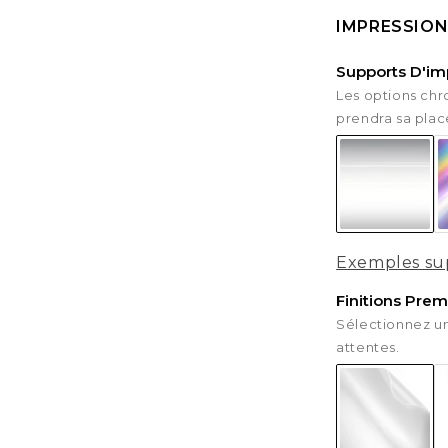
Rouge H
IMPRESSION
Supports D'im
Les options chro
Rose
prendra sa plac
Rose mo
Violet
Violet Fo
Exemples sup
Finitions Pre
Orange K
Sélectionnez un
attentes.
Orange f
Jaune Hu
Jaune Suz