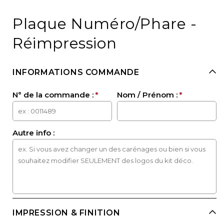
Open
media
1
Plaque Numéro/Phare -
in
modal
Réimpression
INFORMATIONS COMMANDE
N° de la commande :
Nom / Prénom :
Autre info :
IMPRESSION & FINITION