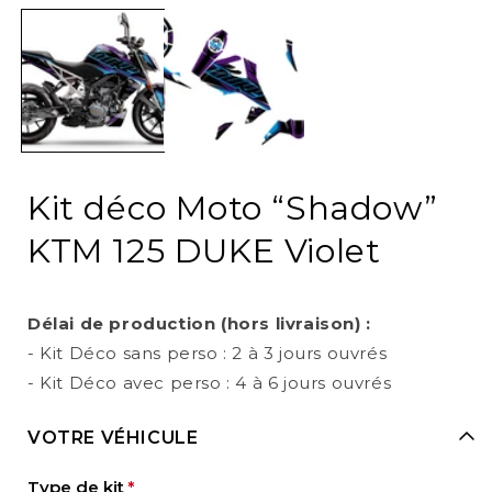
media
1
in
i
modal
Kit déco Moto “Shadow”
KTM 125 DUKE Violet
Délai de production (hors livraison) :
- Kit Déco sans perso : 2 à 3 jours ouvrés
- Kit Déco avec perso : 4 à 6 jours ouvrés
VOTRE VÉHICULE
Type de kit