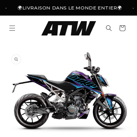
Skip to
•
🌍LIVRAISON DANS LE MONDE ENTIER🌍
•
content
Cart
Skip to
product
information
Open