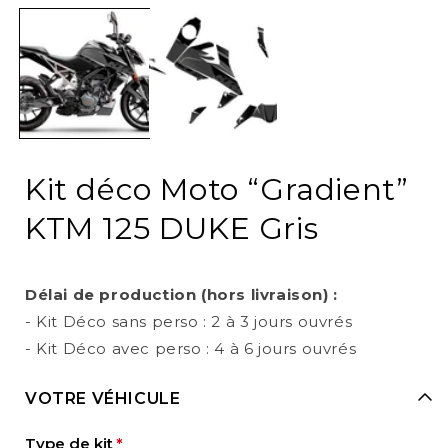
media
1
in
i
modal
Kit déco Moto “Gradient”
KTM 125 DUKE Gris
Délai de production (hors livraison) :
- Kit Déco sans perso : 2 à 3 jours ouvrés
- Kit Déco avec perso : 4 à 6 jours ouvrés
VOTRE VÉHICULE
Type de kit