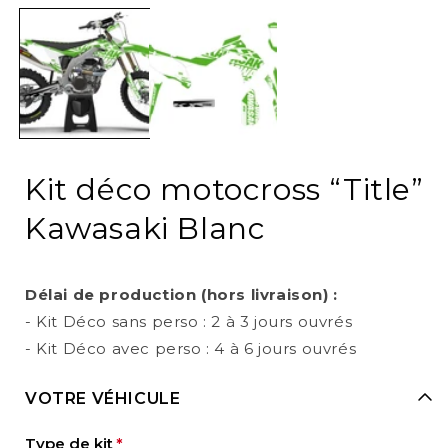
media
1
in
i
modal
Kit déco motocross “Title”
Kawasaki Blanc
Délai de production (hors livraison) :
- Kit Déco sans perso : 2 à 3 jours ouvrés
- Kit Déco avec perso : 4 à 6 jours ouvrés
VOTRE VÉHICULE
Type de kit