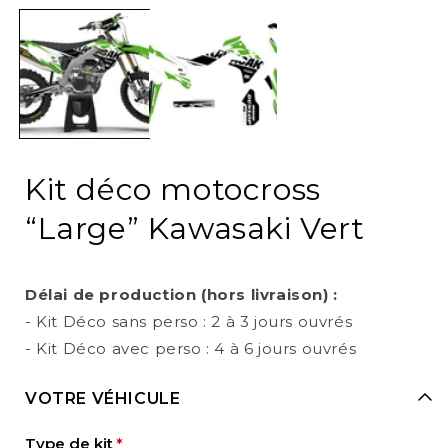
media
1
in
i
modal
Kit déco motocross
“Large” Kawasaki Vert
Délai de production (hors livraison) :
- Kit Déco sans perso : 2 à 3 jours ouvrés
- Kit Déco avec perso : 4 à 6 jours ouvrés
VOTRE VÉHICULE
Type de kit